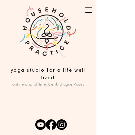
yoga studio for a life well
lived
online and offline, Gent, Brugse Poort