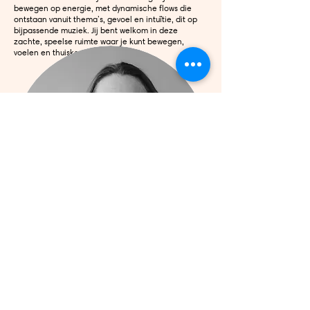
bewegen op energie, met dynamische flows die
ontstaan vanuit thema’s, gevoel en intuïtie, dit op
bijpassende muziek. Jij bent welkom in deze
zachte, speelse ruimte waar je kunt bewegen,
voelen en thuiskomen bij jezelf.
Zaïde Desompele
Kundalini Yoga
Ik ben Zaïde, Kundalini Yogadocente voor zij die op
zoek zijn naar meer rust, energie en balans.