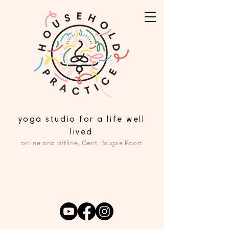
yoga studio for a life well
lived
online and offline, Gent, Brugse Poort