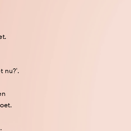
et.
et nu?'.
en
oet.
.