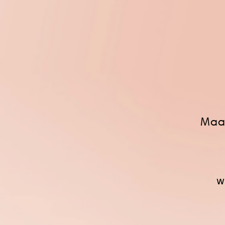
Maar
w