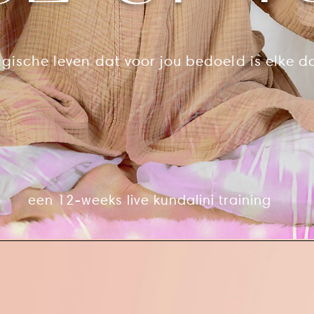
agische leven dat voor jou bedoeld is elke 
een 12-weeks live kundalini training