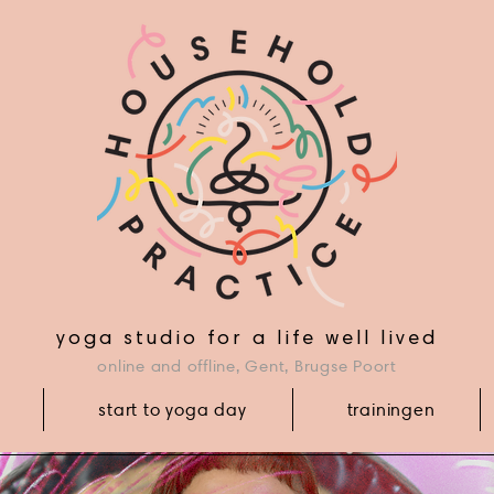
yoga studio for a life well lived
online and offline, Gent, Brugse Poort
start to yoga day
trainingen