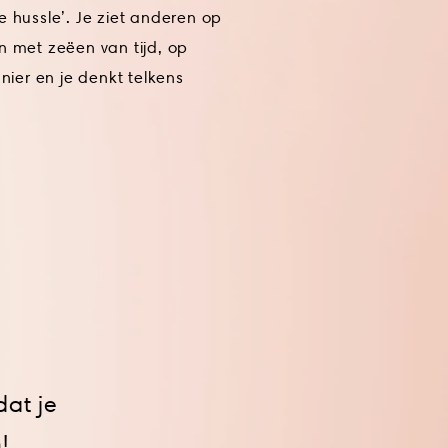
e hussle’. Je ziet anderen op
n met zeëen van tijd, op
ier en je denkt telkens
dat je
!