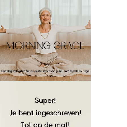
MORNING GRACE
elke dag ontwaken tot de beste versie van jezelf met kundalini yoga
Super!
Je bent ingeschreven!
Tot op
de mat!