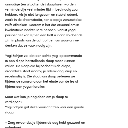
onnodige (en uitputtende) slaapfasen worden 
verminderd je veel minder tijd in bed nodig zou 
hebben. Als je niet langzaam en stabiel ademt, 
zoals in de droomstadia, kan slaap je zenuwstelsel 
zelfs afbreken. Daarom is het dus cruciaal om in 
kwalitatieve nachtrust te hebben. Vanuit yoga-
perspectief kan vijf en een half uur dan voldoende 
zijn in plaats van de acht of tien uur waarvan we 
denken dat ze vaak nodig zijn.
Yogi Bahjan zei dat een echte yogi op commando 
in een diepe herstellende slaap moet kunnen 
vallen. De slaap die hij bedoelt is de diepe, 
droomloze staat waarbij je adem lang, diep en 
regelmatig is. Die staat van slaap oefenen we 
tijdens de savasana aan het einde van de les of 
tijdens een yoga nidra les.
Maar wat kan je nog doen om je slaap te 
verdiepen? 
Yogi Bahjan gaf deze voorschriften voor een goede 
slaap:
– Zorg ervoor dat je tijdens de dag hebt gezweet en 
gelachen!