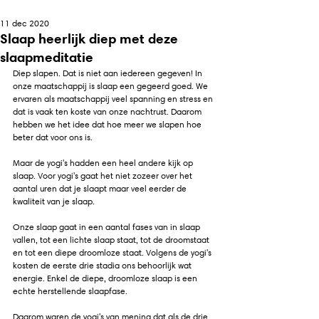
11 dec 2020
Slaap heerlijk diep met deze
slaapmeditatie
Diep slapen. Dat is niet aan iedereen gegeven! In 
onze maatschappij is slaap een gegeerd goed. We 
ervaren als maatschappij veel spanning en stress en 
dat is vaak ten koste van onze nachtrust. Daarom 
hebben we het idee dat hoe meer we slapen hoe 
beter dat voor ons is.
Maar de yogi's hadden een heel andere kijk op 
slaap. Voor yogi's gaat het niet zozeer over het 
aantal uren dat je slaapt maar veel eerder de 
kwaliteit van je slaap. 
Onze slaap gaat in een aantal fases van in slaap 
vallen, tot een lichte slaap staat, tot de droomstaat 
en tot een diepe droomloze staat. Volgens de yogi's 
kosten de eerste drie stadia ons behoorlijk wat 
energie. Enkel de diepe, droomloze slaap is een 
echte herstellende slaapfase.
Daarom waren 
de yogi's van mening dat als de drie 