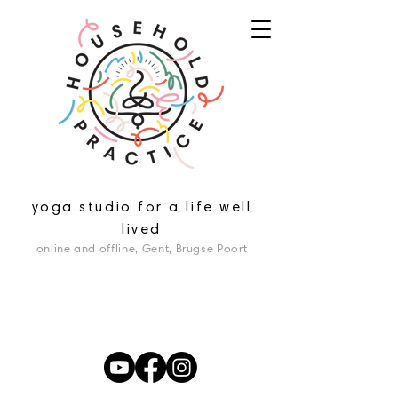
yoga studio for a life well
lived
online and offline, Gent, Brugse Poort