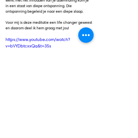
werkt met het inhouden van je ademhaling kom je 
in een staat van diepe ontspanning. Die 
ontspanning begeleid je naar een diepe slaap.
Voor mij is deze meditatie een life changer geweest 
en daarom deel ik hem graag met jou!
https://www.youtube.com/watch?
v=bVYDbtcxxQg&t=35s
Recente blogposts
Alles weergeven