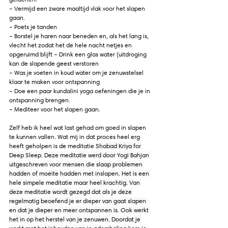
– Vermijd een zware maaltijd vlak voor het slapen 
gaan.
– Poets je tanden
– Borstel je haren naar beneden en, als het lang is, 
vlecht het zodat het de hele nacht netjes en 
opgeruimd blijft – Drink een glas water (uitdroging 
kan de slapende geest verstoren
– Was je voeten in koud water om je zenuwstelsel 
klaar te maken voor ontspanning
– Doe een paar kundalini yoga oefeningen die je in 
ontspanning brengen.
– Mediteer voor het slapen gaan.
Zelf heb ik heel wat last gehad om goed in slapen 
te kunnen vallen. Wat mij in dat proces heel erg 
heeft geholpen is de meditatie 
Shabad Kriya for 
Deep Sleep. Deze meditatie werd door Yogi Bahjan 
uitgeschreven voor mensen die slaap problemen 
hadden of moeite hadden met inslapen. Het is een 
hele simpele meditatie maar heel krachtig. Van 
deze meditatie wordt gezegd dat als je deze 
regelmatig beoefend je er dieper van gaat slapen 
en dat je dieper en meer ontspannen is. Ook werkt 
het in op het herstel van je zenuwen. Doordat je 